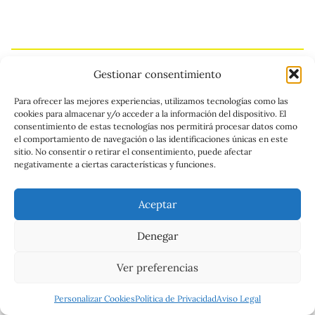
Gestionar consentimiento
Para ofrecer las mejores experiencias, utilizamos tecnologías como las
cookies para almacenar y/o acceder a la información del dispositivo. El
consentimiento de estas tecnologías nos permitirá procesar datos como
Qué ver cerca de la plaza de toros
el comportamiento de navegación o las identificaciones únicas en este
sitio. No consentir o retirar el consentimiento, puede afectar
en Cortes de la Frontera
negativamente a ciertas características y funciones.
Otros monumentos y rincones del
Aceptar
casco urbano
Denegar
Distancia desde la
Ver preferencias
Lugar
Tipo
plaza
Casa de
Eremitorio
Accesible por
Personalizar Cookies
Política de Privacidad
Aviso Legal